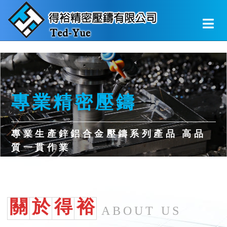
專業精密壓鑄
專業生產鋅鋁合金壓鑄系列產品 高品
質一貫作業
Scroll Down
關
於
得
裕
ABOUT US